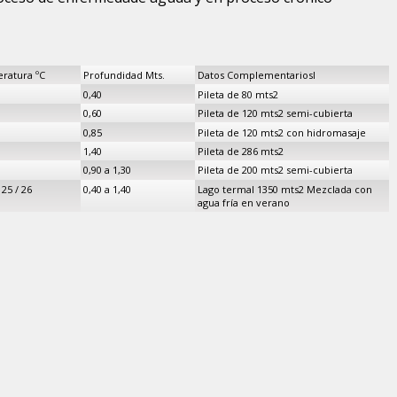
ratura ºC
Profundidad Mts.
Datos Complementariosl
0,40
Pileta de 80 mts2
0,60
Pileta de 120 mts2 semi-cubierta
0,85
Pileta de 120 mts2 con hidromasaje
1,40
Pileta de 286 mts2
0,90 a 1,30
Pileta de 200 mts2 semi-cubierta
 25 / 26
0,40 a 1,40
Lago termal 1350 mts2 Mezclada con
agua fría en verano