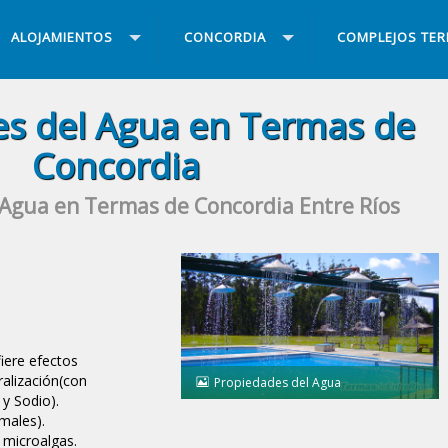
ALOJAMIENTOS
CONCORDIA
COMPLEJOS TE
s del Agua en Termas de
Concordia
 Agua en Termas de Concordia Entre Ríos
iere efectos
ralización(con
Propiedades del Agua
y Sodio).
males).
 microalgas.