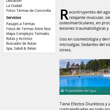
Ubicación
La Ciudad
R
Fotos Termas de Concordia
econtruyentes del agot
relajante muscular, s
Servicios
osteomiarticulares, en pro
Pasajes a Termas
lesiones traumatológicas y
Fotos de Termas Entre Rios
Mapa Complejos Termales
Rutas y Accesos
Uso en cosmetológia y der
Buscador de Rutas
microalgas. Sedantes del si
Spa, Salud & Relax
stress.
Propiedades del Agua
Tiene Efectos Diuréticos y 
contraindicadas en todo p