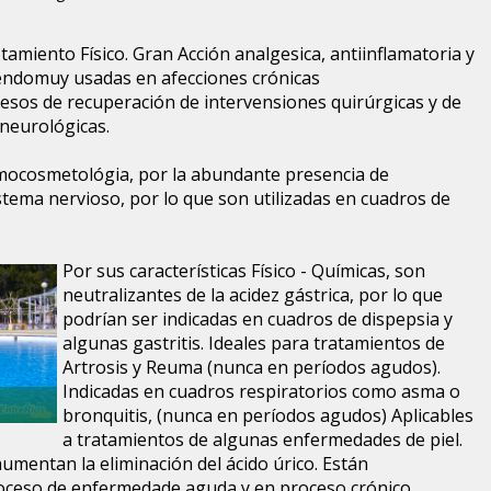
amiento Físico. Gran Acción analgesica, antiinflamatoria y
iendomuy usadas en afecciones crónicas
cesos de recuperación de intervensiones quirúrgicas y de
 neurológicas.
mocosmetológia, por la abundante presencia de
stema nervioso, por lo que son utilizadas en cuadros de
Por sus características Físico - Químicas, son
neutralizantes de la acidez gástrica, por lo que
podrían ser indicadas en cuadros de dispepsia y
algunas gastritis. Ideales para tratamientos de
Artrosis y Reuma (nunca en períodos agudos).
Indicadas en cuadros respiratorios como asma o
bronquitis, (nunca en períodos agudos) Aplicables
a tratamientos de algunas enfermedades de piel.
aumentan la eliminación del ácido úrico. Están
roceso de enfermedade aguda y en proceso crónico