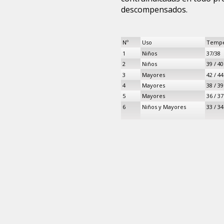
descompensados.
Nº
Uso
Tempe
1
Niños
37/38
2
Niños
39 / 40
3
Mayores
42 / 44
4
Mayores
38 / 39
5
Mayores
36 / 37
6
Niños y Mayores
33 / 34