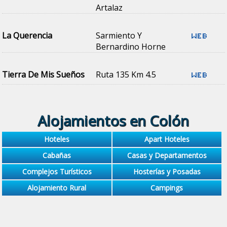
Artalaz
La Querencia
Sarmiento Y
Bernardino Horne
Tierra De Mis Sueños
Ruta 135 Km 4.5
Alojamientos en Colón
Hoteles
Apart Hoteles
Cabañas
Casas y Departamentos
Complejos Turísticos
Hosterías y Posadas
Alojamiento Rural
Campings