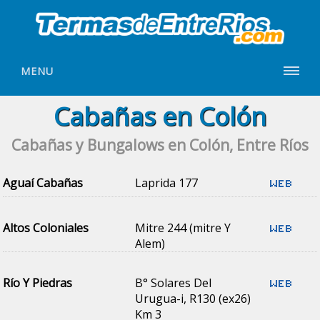
MENU
Cabañas en Colón
Cabañas y Bungalows en Colón, Entre Ríos
Aguaí Cabañas
Laprida 177
Altos Coloniales
Mitre 244 (mitre Y
Alem)
Río Y Piedras
B° Solares Del
Urugua-i, R130 (ex26)
Km 3